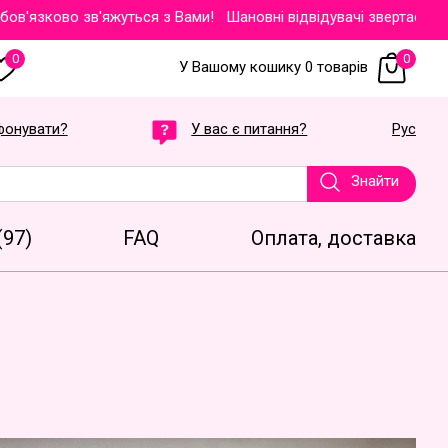
язково зв'яжуться з Вами!
Шановні відвідувачі звертаємо Вашу 
0
0
У Вашому кошику 0 товарів
фонувати?
У вас є питання?
Рус
Знайти
(97)
FAQ
Оплата, доставка