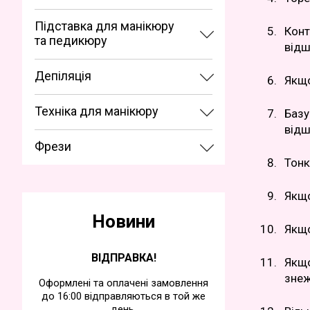
Підставка для манікюру
Конт
та педикюру
відш
Депіляція
Якщо
Техніка для манікюру
Базу
відш
Фрези
Тонк
Якщо
Новини
Якщо
ВІДПРАВКА!
Якщо
знеж
Оформлені та оплачені замовлення
до 16:00 відправляються в той же
день.