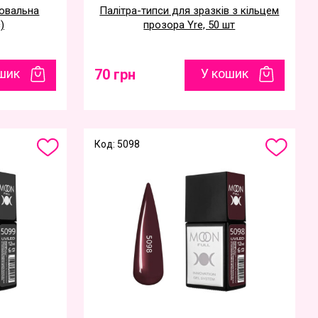
 овальна
Палітра-типси для зразків з кільцем
)
прозора Yre, 50 шт
шик
70 грн
У кошик
Код: 5098