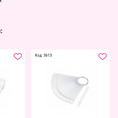
м.
:
Код: 3613