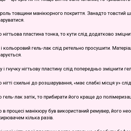
роль товщини манікюрного покриття. Занадто товстий ша
аруватися.
 нігтьова пластина тонка, то кути слід додатково зміцни
 і кольоровий гель-лак слід ретельно просушити. Матері
арується.
у і гнучку нігтьову пластину слід попередньо зміцнити г
 нігті схильні до розшарування, «має слабкі місця у» сл
 гель-лак затік, то прибирати його краще до полімериза
 в процесі манікюру був використаний ремувер, його нео
ирювачем кілька разів.