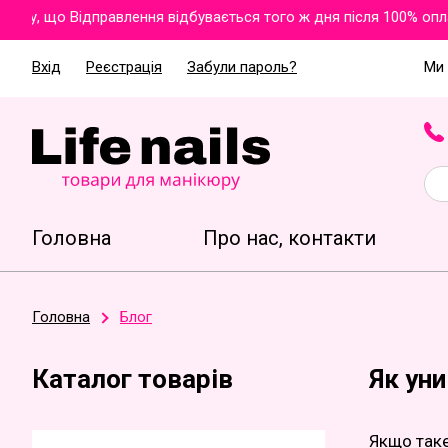
у, що Відправлення відбувається того ж дня після 100% оплати
Вхід
Реєстрація
Забули пароль?
Ми 
Головна
Про нас, контакти
Головна
Блог
Каталог товарів
Як ун
Якщо таке