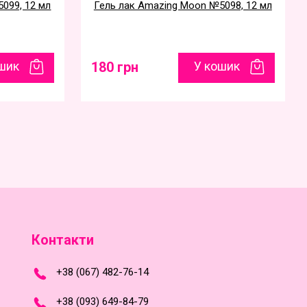
099, 12 мл
Гель лак Amazing Moon №5098, 12 мл
шик
180 грн
У кошик
Контакти
+
3
8
(
0
6
7
)
4
8
2-
7
6-1
4
+
3
8 (0
9
3
) 6
4
9-8
4-7
9