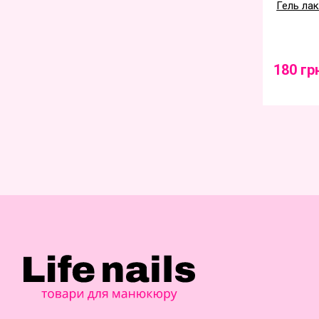
Гель ла
180 гр