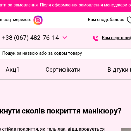
 за замовлення. Після оформлення замовлення менеджери обов'
в соц. мережах
Вам сподобалось
+
3
8
(
0
6
7
)
4
8
2
-7
6
-1
4
Вам перетеле
Акції
Сертифікати
Відгуки 
икнути сколів покриття манікюру?
 стійке покриття, як гель лак, відшаровується