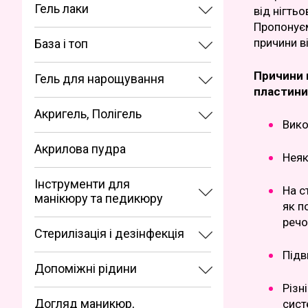
Гель лаки
від нігтьо
Пропонуєм
причини в
База і топ
Причини 
Гель для нарощування
пластини
Акригель, Полігель
Вико
Акрилова пудра
Неяк
Інструменти для
На с
манікюру та педикюру
як п
речо
Стерилізація і дезінфекція
Підв
Допоміжні рідини
Різн
Догляд маникюр,
сист