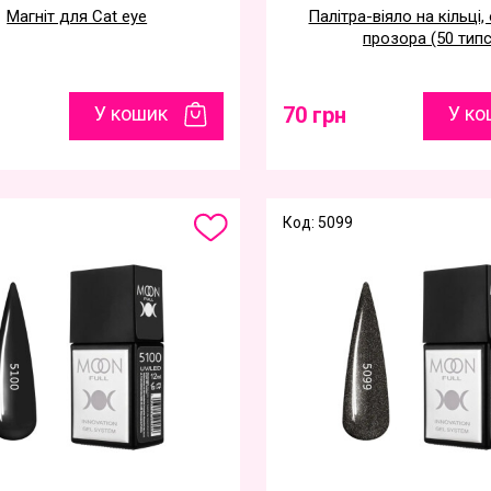
Магніт для Cat eye
Палітра-віяло на кільці,
прозора (50 типс
У кошик
70 грн
У ко
Код: 5099