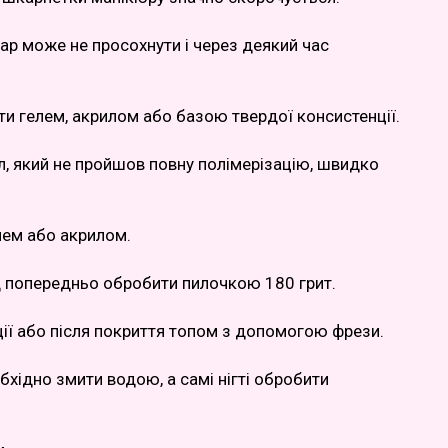
р може не просохнути і через деякий час
ти гелем, акрилом або базою твердої консистенції.
ал, який не пройшов повну полімерізацію, швидко
елем або акрилом.
ід попередньо обробити пилочкою 180 грит.
ції або після покриття топом з допомогою фрези.
бхідно змити водою, а самі нігті обробити