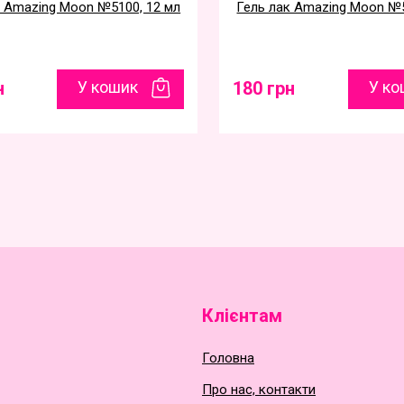
к Amazing Moon №5100, 12 мл
Гель лак Amazing Moon №5
н
У кошик
180 грн
У ко
Клієнтам
Головна
Про нас, контакти