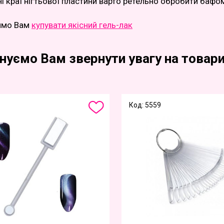
ні краї нігтьової пластини варто ретельно обробити бафо
имо Вам
купувати якісний гель-лак
нуємо Вам звернути увагу на товари
Код: 5559