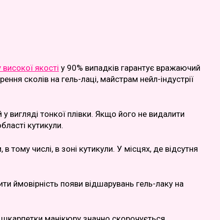
 високої якості
у 90% випадків гарантує вражаючий
ення сколів на гель-лаці, майстрам нейл-індустрії
 у вигляді тонкої плівки. Якщо його не видалити
бласті кутикули.
 тому числі, в зоні кутикули. У місцях, де відсутня
ти ймовірність появи відшарувань гель-лаку на
сть шкарпетки манікюру значно скорочується.