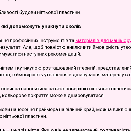
ливості будови нігтьової пластини.
 які допоможуть уникнути сколів
ння професійних інструментів та
матеріалів для манікюру
результат. Але, щоб повністю виключити ймовірність утвор
имуватися наступних рекомендацій:
нігтем і кутикулою розташований птеригій, представлений
істю, є ймовірність утворення відшарування матеріалу в о
 повинна наноситися на всю поверхню нігтьової пластини, в
, кольорове покриття може відшаровуватися.
мови нанесення праймера на вільний край, можна виключи
х нігтьової пластини.
ць – це зріз нігтя. Якщо він не запечатаний, то тривалі