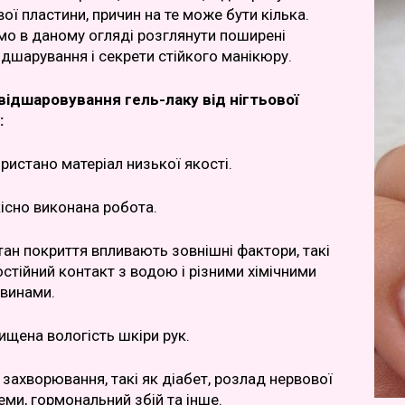
вої пластини, причин на те може бути кілька.
о в даному огляді розглянути поширені
ідшарування і секрети стійкого манікюру.
відшаровування гель-лаку від нігтьової
:
ристано матеріал низької якості.
існо виконана робота.
тан покриття впливають зовнішні фактори, такі
остійний контакт з водою і різними хімічними
винами.
ищена вологість шкіри рук.
і захворювання, такі як діабет, розлад нервової
еми, гормональний збій та інше.