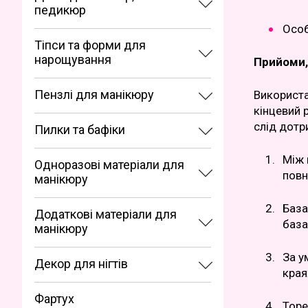
педикюр
Особ
Тіпси та форми для
нарощування
Прийоми,
Пензлі для манікюру
Використа
кінцевий 
слід дотр
Пилки та бафіки
Між 
Одноразові матеріали для
повн
манікюру
База
Додаткові матеріали для
база
манікюру
За у
Декор для нігтів
края
Фартух
Торе