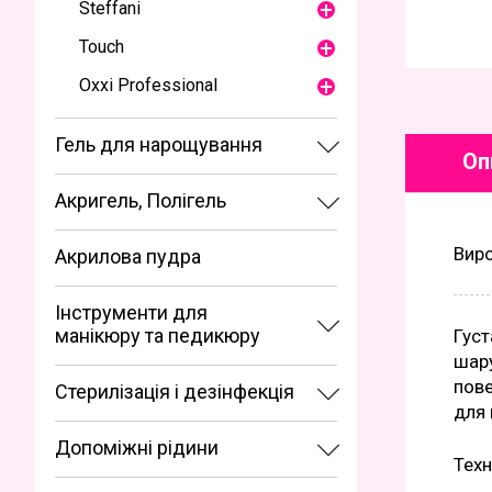
Steffani
Touch
Oxxi Professional
Гель для нарощування
Оп
Акригель, Полігель
Вир
Акрилова пудра
Інструменти для
манікюру та педикюру
Густ
шару
пове
Стерилізація і дезінфекція
для 
Допоміжні рідини
Техн