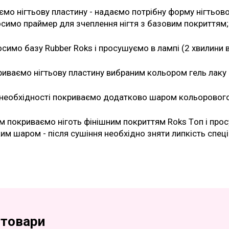
ємо нігтьову пластину - надаємо потрібну форму нігтьов
симо праймер для зчеплення нігтя з базовим покриттям;
симо базу Rubber Roks і просушуємо в лампі (2 хвилини 
иваємо нігтьову пластину вибраним кольором гель лаку R
необхідності покриваємо додатково шаром кольорового 
м покриваємо ніготь фінішним покриттям Roks Tоп і прос
им шаром - після сушіння необхідно зняти липкість спе
 товари