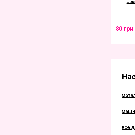
Сер
80 грн
Нас
метал
машин
все д