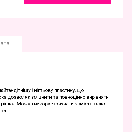
ата
айтендітнішу і нігтьову пластину, що
oks дозволяє зміцнити та повноцінно вирівняти
а тріщин. Можна використовувати замість гелю
ни.