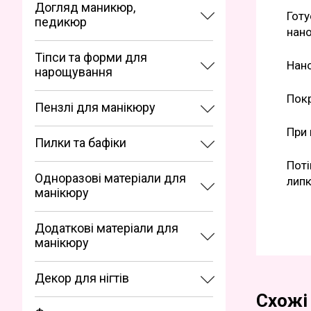
Догляд маникюр,
Готу
педикюр
нано
Тіпси та форми для
Нано
нарощування
Покр
Пензлі для манікюру
При 
Пилки та бафіки
Поті
Одноразові матеріали для
липк
манікюру
Додаткові матеріали для
манікюру
Декор для нігтів
Схожі