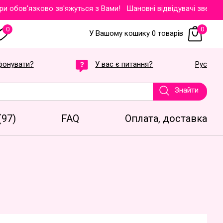
ов'язково зв'яжуться з Вами!
Шановні відвідувачі звертаємо В
0
0
У Вашому кошику 0 товарів
фонувати?
У вас є питання?
Рус
Знайти
(97)
FAQ
Оплата, доставка