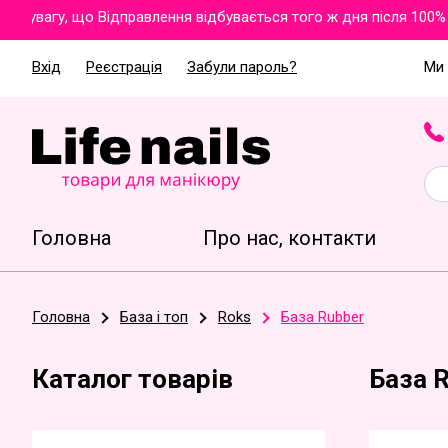
вагу, що Відправлення відбувається того ж дня після 100% оп
Вхід
Реєстрація
Забули пароль?
Ми 
Головна
Про нас, контакти
Головна
База і топ
Roks
База Rubber
Каталог товарів
База 