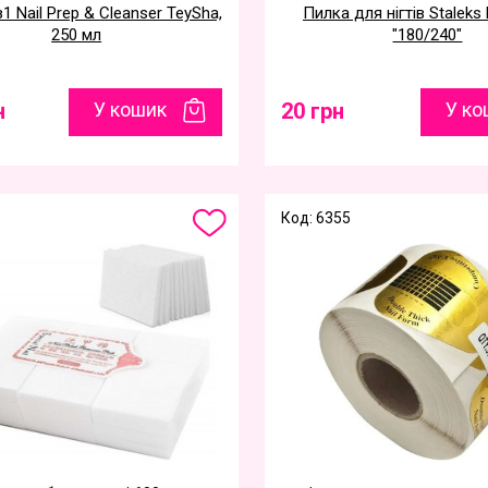
1 Nail Prep & Cleanser TeySha,
Пилка для нігтів Staleks 
250 мл
"180/240"
н
У кошик
20 грн
У ко
Код: 6355