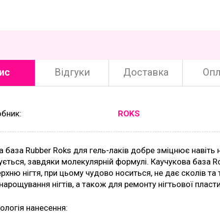
ис
Відгуки
Доставка
Опл
обник:
ROKS
а база Rubber Roks для гель-лаків добре зміцнює навіть н
ється, завдяки молекулярній формулі. Каучукова база R
рхню нігтя, при цьому чудово носиться, не дає сколів т
нарощування нігтів, а також для ремонту нігтьової пласти
ологія нанесення: