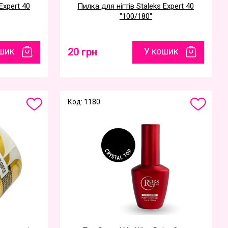
Expert 40
Пилка для нігтів Staleks Expert 40
"100/180"
шик
20 грн
У кошик
Код: 1180