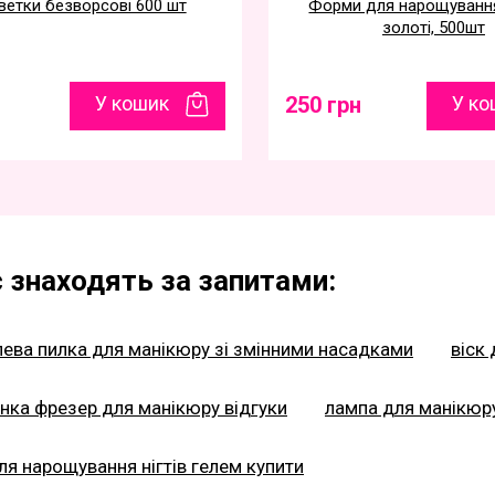
ветки безворсові 600 шт
Форми для нарощуванн
золоті, 500шт
У кошик
250 грн
У ко
 знаходять за запитами:
ева пилка для манікюру зі змінними насадками
віск 
ка фрезер для манікюру відгуки
лампа для манікюр
ля нарощування нігтів гелем купити