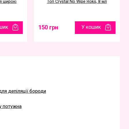
я широкі
Топ Crystal No Wipe Roks, 8 мл
шик
150 грн
У кошик
для депіляції бороди
у потужна