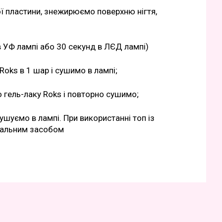
ої пластини, знежирюємо поверхню нігтя,
в УФ лампі або 30 секунд в ЛЄД лампі)
oks в 1 шар і сушимо в лампі;
гель-лаку Roks і повторно сушимо;
ушуємо в лампі. При використанні топ із
ціальним засобом