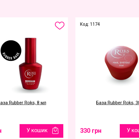
Код: 1174
аза Rubber Roks, 8 мл
База Rubber Roks, 3
н
У кошик
330 грн
У ко