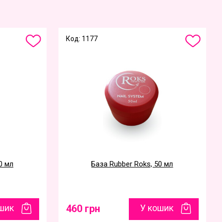
Код: 1177
0 мл
База Rubber Roks, 50 мл
шик
460 грн
У кошик