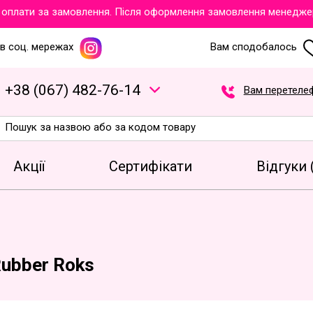
лати за замовлення. Після оформлення замовлення менеджери об
в соц. мережах
Вам сподобалось
+
3
8
(
0
6
7
)
4
8
2
-7
6
-1
4
Вам перетеле
Акції
Сертифікати
Відгуки 
Rubber Roks