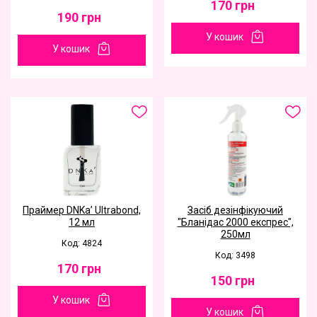
170
грн
190
грн
У кошик
У кошик
Праймер DNKa’ Ultrabond,
Засіб дезінфікуючий
12 мл
"Бланідас 2000 експрес",
250мл
Код: 4824
Код: 3498
170
грн
150
грн
У кошик
У кошик