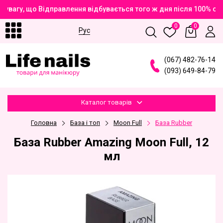
увагу, що Відправлення відбувається того ж дня після 100% оп
0
0
Рус
(
0
6
7
)
4
8
2
-7
6
-1
4
(
0
9
3
)
6
4
9
-8
4
-7
9
Каталог товарів
Головна
База і топ
Moon Full
База Rubber
База Rubber Amazing Moon Full, 12
мл