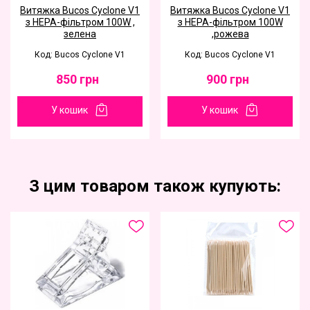
Витяжка Bucos Cyclone V1
Витяжка Bucos Cyclone V1
з НЕРА-фільтром 100W ,
з НЕРА-фільтром 100W
зелена
,рожева
Код: Bucos Cyclone V1
Код: Bucos Cyclone V1
850
грн
900
грн
У кошик
У кошик
З цим товаром також купують: