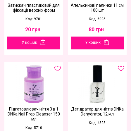
Затискач пластиковий для
Апельсинові палички 11 см
фіксації верхніх форм
100 шт
Код: 9701
Код: 6095
20
грн
80
грн
У кошик
У кошик
Підготовлювач нігтя 3 в 1
Дегідратор для нігтів DNKa
DNKa Nail Prep Cleanser 150
Dehydrator, 12 мл
мл
Код: 4825
Код: 5710