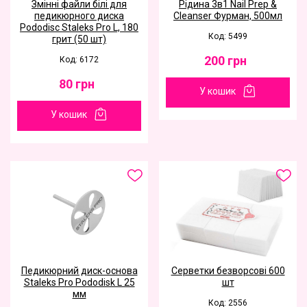
Змінні файли білі для
Рідина 3в1 Nail Prep &
педикюрного диска
Cleanser Фурман, 500мл
Pododisc Staleks Pro L, 180
Код: 5499
грит (50 шт)
200
грн
Код: 6172
80
грн
У кошик
У кошик
Педикюрний диск-основа
Серветки безворсові 600
Staleks Pro Pododisk L 25
шт
мм
Код: 2556