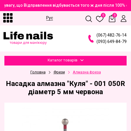
увагу, що Відправлення відбувається того ж дня після 100% оп
0
0
Рус
(
0
6
7
)
4
8
2
-7
6
-1
4
(
0
9
3
)
6
4
9
-8
4
-7
9
Каталог товарів
Головна
Фрези
Алмазна фреза
Насадка алмазна "Куля" - 001 050R
діаметр 5 мм червона