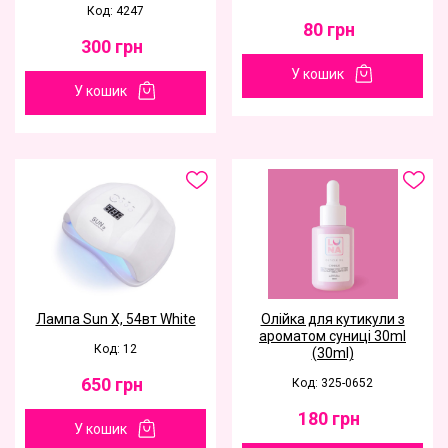
Код: 4247
80
грн
300
грн
У кошик
У кошик
Лампа Sun X, 54вт Whitе
Олійка для кутикули з
ароматом суниці 30ml
Код: 12
(30ml)
650
грн
Код: 325-0652
180
грн
У кошик