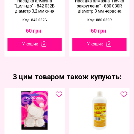
Насадка алмазна
Насадка алмазна "Почка
"Циліндр" - 842 032B
закруглена" - 880 030R
діаметр 3,2 мм синя
діаметр 3 мм червона
Код: 842 032B
Код: 880 030R
60
грн
60
грн
У кошик
У кошик
З цим товаром також купують: