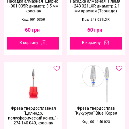
Насадка алмазная "Шарик"
Насадка алмазная "Пламя"
- 001 035R диаметр 3,5 мм
- 243 021LXR диаметр 2,1
красная
мм красная (Торнадо)
Код: 001 035R
Код: 243 021LXR
60
грн
60
грн
В корзину
В корзину
Фреза твердосплавная
Фреза твердосплав
"Цилиндр,
"Кукуруза" Blue, Корея
полусферический конец" -
Код: 001 140 023
274 140 040, красная