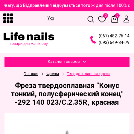
увагу, що Відправлення відбувається того ж дня після 100% оп
0
0
Укр
(
0
6
7
)
4
8
2
-7
6
-1
4
(
0
9
3
)
6
4
9
-8
4
-7
9
Каталог товаров
Главная
Фрезы
Твердосплавная фреза
Фреза твердосплавная "Конус
тонкий, полусферический конец"
-292 140 023/C.2.35R, красная