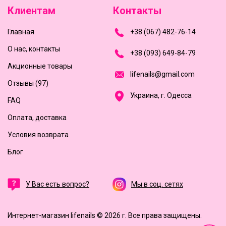
Клиентам
Контакты
Главная
+
3
8
(
0
6
7
)
4
8
2-
7
6-1
4
О нас, контакты
+
3
8 (0
9
3
) 6
4
9-8
4-7
9
Акционные товары
l
i
f
e
n
a
i
l
s
@
g
m
a
i
l
.
c
o
m
Отзывы (97)
Украина, г. Одесса
FAQ
Оплата, доставка
Условия возврата
Блог
У Вас есть вопрос?
Мы в соц. сетях
Интернет-магазин lifenails © 2026 г.
Все права защищены.