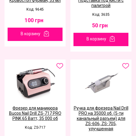
Кровостоп Фурман, 33 мл
Подставка под кисти с
палитрой
Код: 9645
Код: 3635
100
грн
50
грн
В корзину
В корзину
Фрезер для маникюра
Ручка для фрезера Nail Drill
Bucos Nail Drill ZS-717 PRO
PRO на 35000 об. (5-ти
PINK 65 Ватт, 35 000 об
канальный разъем) для
ZS-606, ZS-705,
Код: ZS-717
улучшенная