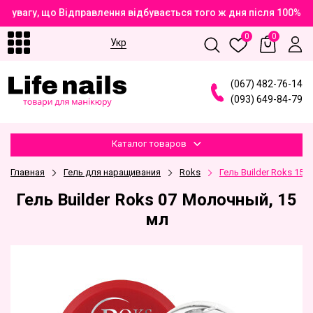
 увагу, що Відправлення відбувається того ж дня після 100% о
0
0
Укр
(
0
6
7
)
4
8
2
-7
6
-1
4
(
0
9
3
)
6
4
9
-8
4
-7
9
Каталог товаров
Главная
Гель для наращивания
Roks
Гель Builder Roks 15м
Гель Builder Roks 07 Молочный, 15
мл