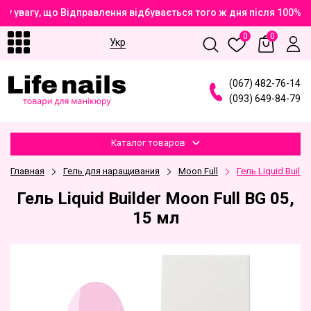
у увагу, що Відправлення відбувається того ж дня після 100% 
0
0
Укр
(
0
6
7
)
4
8
2
-7
6
-1
4
(
0
9
3
)
6
4
9
-8
4
-7
9
Каталог товаров
Главная
Гель для наращивания
Moon Full
Гель Liquid Builde
Гель Liquid Builder Moon Full BG 05,
15 мл