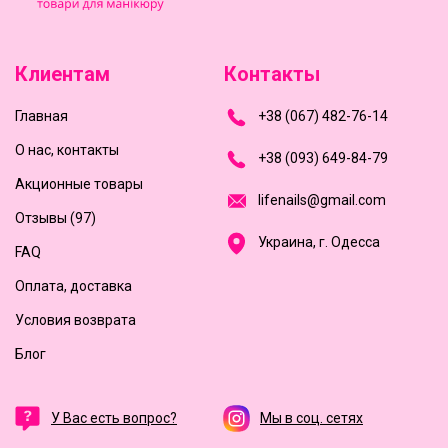
Клиентам
Контакты
Главная
+
3
8
(
0
6
7
)
4
8
2-
7
6-1
4
О нас, контакты
+
3
8 (0
9
3
) 6
4
9-8
4-7
9
Акционные товары
l
i
f
e
n
a
i
l
s
@
g
m
a
i
l
.
c
o
m
Отзывы (97)
Украина, г. Одесса
FAQ
Оплата, доставка
Условия возврата
Блог
У Вас есть вопрос?
Мы в соц. сетях