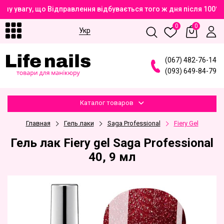
шу увагу, що Відправлення відбувається того ж дня після 100%
0
0
Укр
(
0
6
7
)
4
8
2
-7
6
-1
4
(
0
9
3
)
6
4
9
-8
4
-7
9
Каталог товаров
Главная
Гель лаки
Saga Professional
Fiery Gel
Гель лак Fiery gel Saga Professional
40, 9 мл