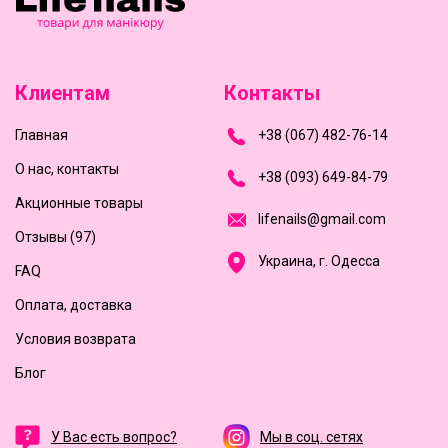
Клиентам
Контакты
Главная
+
3
8
(
0
6
7
)
4
8
2-
7
6-1
4
О нас, контакты
+
3
8 (0
9
3
) 6
4
9-8
4-7
9
Акционные товары
l
i
f
e
n
a
i
l
s
@
g
m
a
i
l
.
c
o
m
Отзывы (97)
Украина, г. Одесса
FAQ
Оплата, доставка
Условия возврата
Блог
У Вас есть вопрос?
Мы в соц. сетях