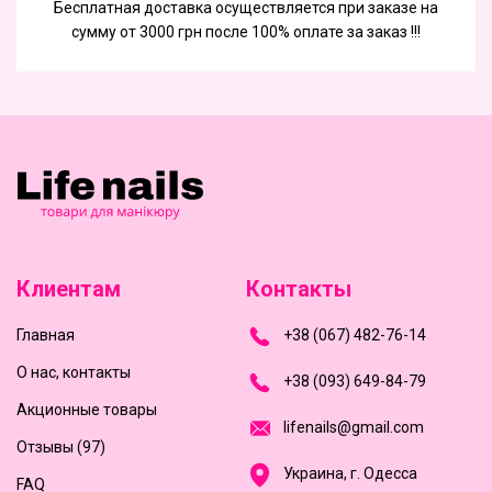
Бесплатная доставка осуществляется при заказе на
сумму от 3000 грн после 100% оплате за заказ !!!
Клиентам
Контакты
Главная
+
3
8
(
0
6
7
)
4
8
2-
7
6-1
4
О нас, контакты
+
3
8 (0
9
3
) 6
4
9-8
4-7
9
Акционные товары
l
i
f
e
n
a
i
l
s
@
g
m
a
i
l
.
c
o
m
Отзывы (97)
Украина, г. Одесса
FAQ