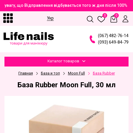
увагу, що Відправлення відбувається того ж дня після 100% оп
0
0
Укр
(
0
6
7
)
4
8
2
-7
6
-1
4
(
0
9
3
)
6
4
9
-8
4
-7
9
Каталог товаров
Главная
База и топ
Moon Full
База Rubber
База Rubber Moon Full, 30 мл