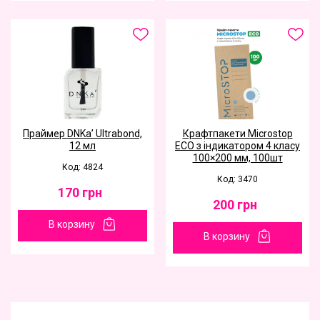
Праймер DNKa’ Ultrabond,
Крафтпакети Microstop
12 мл
ЕСО з індикатором 4 класу
100×200 мм, 100шт
Код: 4824
Код: 3470
170
грн
200
грн
В корзину
В корзину