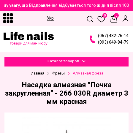
шу увагу, що Відправлення відбувається того ж дня після 100%
0
0
Укр
(
0
6
7
)
4
8
2
-7
6
-1
4
(
0
9
3
)
6
4
9
-8
4
-7
9
Каталог товаров
Главная
Фрезы
Алмазная фреза
Насадка алмазная "Почка
закругленная" - 266 030R диаметр 3
мм красная