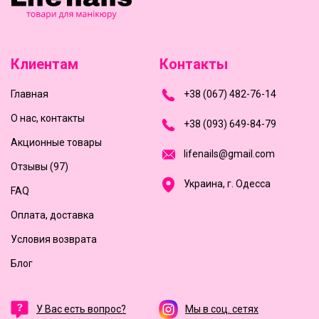
Клиентам
Контакты
Главная
+
3
8
(
0
6
7
)
4
8
2-
7
6-1
4
О нас, контакты
+
3
8 (0
9
3
) 6
4
9-8
4-7
9
Акционные товары
l
i
f
e
n
a
i
l
s
@
g
m
a
i
l
.
c
o
m
Отзывы (97)
Украина, г. Одесса
FAQ
Оплата, доставка
Условия возврата
Блог
У Вас есть вопрос?
Мы в соц. сетях