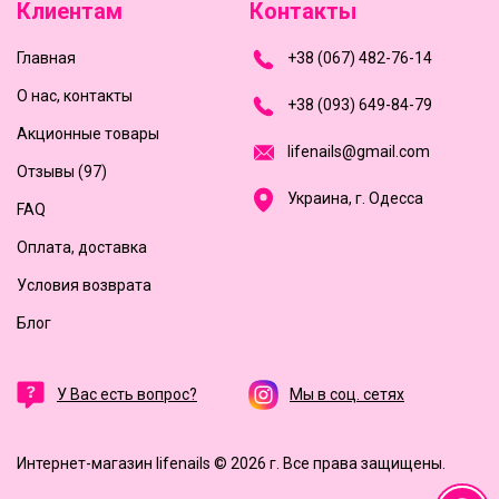
Клиентам
Контакты
Главная
+
3
8
(
0
6
7
)
4
8
2-
7
6-1
4
О нас, контакты
+
3
8 (0
9
3
) 6
4
9-8
4-7
9
Акционные товары
l
i
f
e
n
a
i
l
s
@
g
m
a
i
l
.
c
o
m
Отзывы (97)
Украина, г. Одесса
FAQ
Оплата, доставка
Условия возврата
Блог
У Вас есть вопрос?
Мы в соц. сетях
Интернет-магазин lifenails © 2026 г.
Все права защищены.