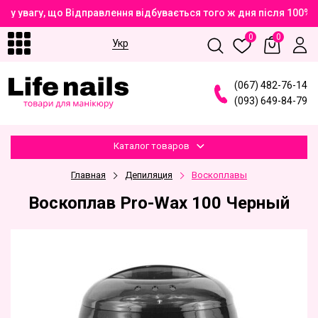
у увагу, що Відправлення відбувається того ж дня після 100%
0
0
Укр
(
0
6
7
)
4
8
2
-7
6
-1
4
(
0
9
3
)
6
4
9
-8
4
-7
9
Каталог товаров
Главная
Депиляция
Воскоплавы
Воскоплав Pro-Wax 100 Черный