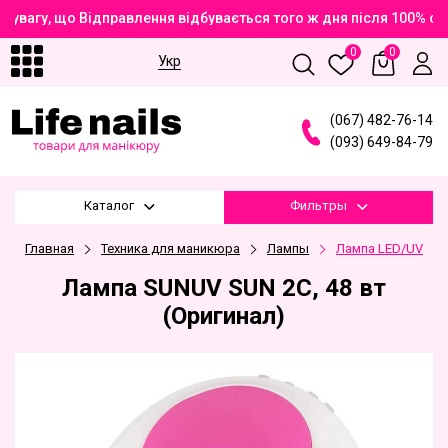
увагу, що Відправлення відбувається того ж дня після 100% оп
0
0
Укр
(
0
6
7
)
4
8
2
-7
6
-1
4
(
0
9
3
)
6
4
9
-8
4
-7
9
Каталог
Фильтры
Главная
Техника для маникюра
Лампы
Лампа LED/UV
Лампа SUNUV SUN 2C, 48 вт
(Оригинал)