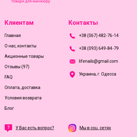
Клиентам
Контакты
Главная
+
3
8
(
0
6
7
)
4
8
2-
7
6-1
4
О нас, контакты
+
3
8 (0
9
3
) 6
4
9-8
4-7
9
Акционные товары
l
i
f
e
n
a
i
l
s
@
g
m
a
i
l
.
c
o
m
Отзывы (97)
Украина, г. Одесса
FAQ
Оплата, доставка
Условия возврата
Блог
У Вас есть вопрос?
Мы в соц. сетях