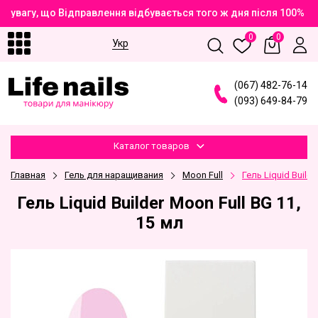
 увагу, що Відправлення відбувається того ж дня після 100% о
0
0
Укр
(
0
6
7
)
4
8
2
-7
6
-1
4
(
0
9
3
)
6
4
9
-8
4
-7
9
Каталог товаров
Главная
Гель для наращивания
Moon Full
Гель Liquid Builde
Гель Liquid Builder Moon Full BG 11,
15 мл