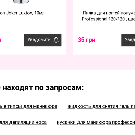
оп Joker Luxton, 10мл
Пилка для ногтей полум
Professional 120/120 , ц
н
35 грн
Уведомить
Увед
 находят по запросам:
вые типсы для маникюра
жидкость для снятия гель л
для депиляции носа
кусачки для маникюра професс