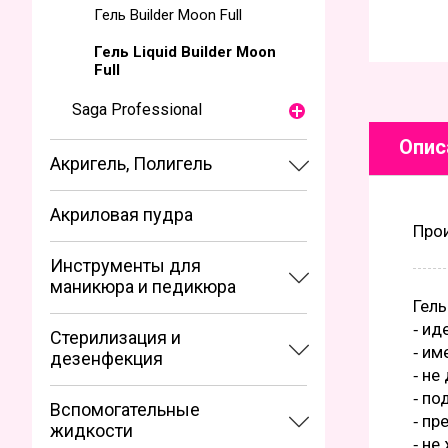
Гель Builder Moon Full
Гель Liquid Builder Moon
Full
Saga Professional
Опис
Акригель, Полигель
Акриловая пудра
Про
Инструменты для
маникюра и педикюра
Гель
⁃ ид
Стерилизация и
⁃ им
дезенфекция
⁃ не
⁃ по
Вспомогательные
⁃ пр
жидкости
⁃ не