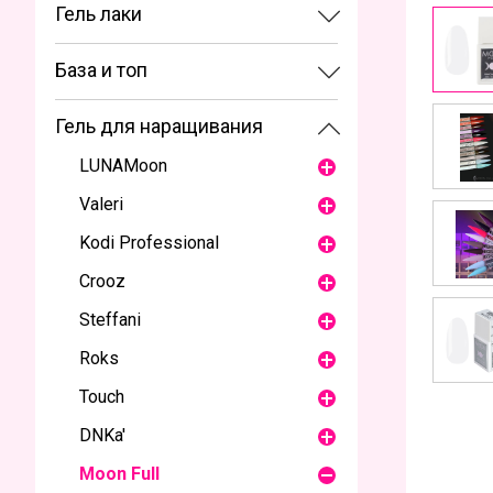
Гель лаки
База и топ
Гель для наращивания
LUNAМoon
Valeri
Kodi Professional
Crooz
Steffani
Roks
Touch
DNKa'
Moon Full