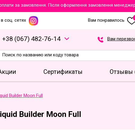
ати за замовлення. Після оформлення замовлення менеджери об
в соц. сетях
Вам понравилось
+
3
8
(
0
6
7
)
4
8
2
-7
6
-1
4
Вам перезво
Акции
Сертификаты
Отзывы 
quid Builder Moon Full
iquid Builder Moon Full