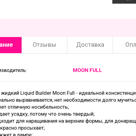
ание
Отзывы
Доставка
Опл
изводитель:
MOON FULL
 жидкий Liquid Builder Moon Full - идеальной консистенц
еально выравнивается, нет необходимости долго мучитьс
еет отличную носибельность;
 дает усадку, потому что очень твердый;
дходит для наращивания на верхние формы, для донаращи
екрасно просыхает;
 жжет в лампе;