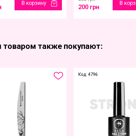
В корзину
В кор
н
200 грн
м товаром также покупают:
Код: 4796