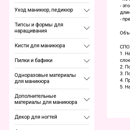
⁃ эт
Уход маникюр, педикюр
длин
⁃ пр
Типсы и формы для
наращивания
Объ
Кисти для маникюра
СПО
1. Н
Пилки и бафики
сло
2. П
3. П
Одноразовые материалы
4. П
для маникюра
5. Н
Дополнительные
материалы для маникюра
Декор для ногтей