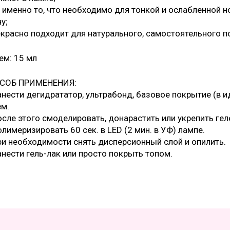
о именно то, что необходимо для тонкой и ослабленной н
у;
екрасно подходит для натурального, самостоятельного п
ем: 15 мл
СОБ ПРИМЕНЕНИЯ:
анести дегидрататор, ультрабонд, базовое покрытие (в 
ем.
осле этого смоделировать, донарастить или укрепить гел
олимеризировать 60 сек. в LED (2 мин. в УФ) лампе.
ри необходимости снять дисперсионный слой и опилить.
анести гель-лак или просто покрыть топом.