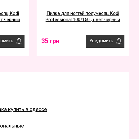
есяц Kodi
Пилка для ногтей полумесяц Kodi
вет черный
Professional 100/150 , цвет черный
35 грн
омить
Уведомить
ака купить в одессе
иональные