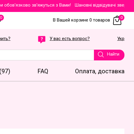
ов'язково зв'яжуться з Вами!
Шановні відвідувачі звертаємо Ва
0
0
В Вашей корзине 0 товаров
нить?
У вас есть вопрос?
Укр
Найти
(97)
FAQ
Оплата, доставка