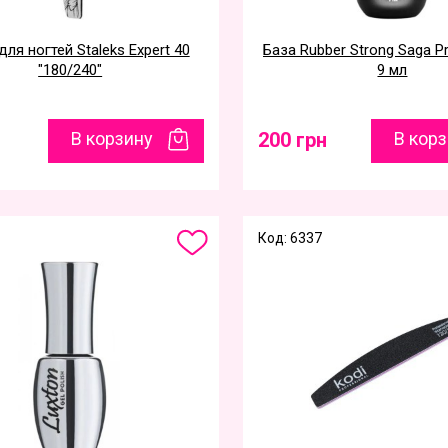
ля ногтей Staleks Expert 40
База Rubber Strong Saga Pr
"180/240"
9 мл
В корзину
200 грн
В кор
Код: 6337