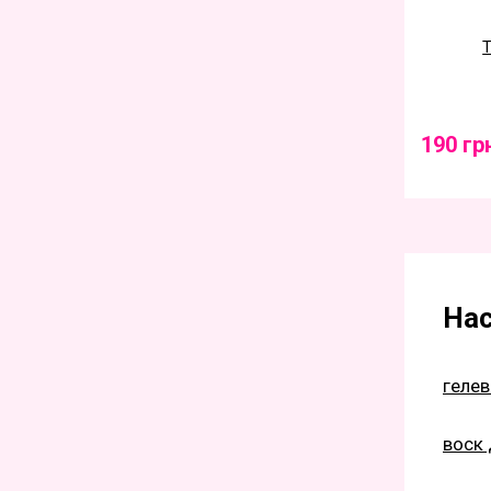
Т
190 гр
Нас
геле
воск 