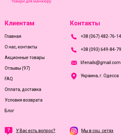
Клиентам
Контакты
Главная
+
3
8
(
0
6
7
)
4
8
2-
7
6-1
4
О нас, контакты
+
3
8 (0
9
3
) 6
4
9-8
4-7
9
Акционные товары
l
i
f
e
n
a
i
l
s
@
g
m
a
i
l
.
c
o
m
Отзывы (97)
Украина, г. Одесса
FAQ
Оплата, доставка
Условия возврата
Блог
У Вас есть вопрос?
Мы в соц. сетях