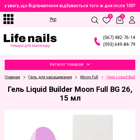
у увагу, що Відправлення відбувається того ж дня після 100% 
0
0
Укр
(
0
6
7
)
4
8
2
-7
6
-1
4
(
0
9
3
)
6
4
9
-8
4
-7
9
Каталог товаров
Главная
Гель для наращивания
Moon Full
Гель Liquid Builde
Гель Liquid Builder Moon Full BG 26,
15 мл