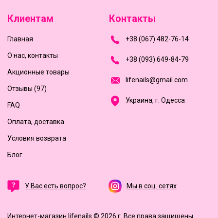
Клиентам
Контакты
Главная
+
3
8
(
0
6
7
)
4
8
2-
7
6-1
4
О нас, контакты
+
3
8 (0
9
3
) 6
4
9-8
4-7
9
Акционные товары
l
i
f
e
n
a
i
l
s
@
g
m
a
i
l
.
c
o
m
Отзывы (97)
Украина, г. Одесса
FAQ
Оплата, доставка
Условия возврата
Блог
У Вас есть вопрос?
Мы в соц. сетях
Интернет-магазин lifenails © 2026 г.
Все права защищены.