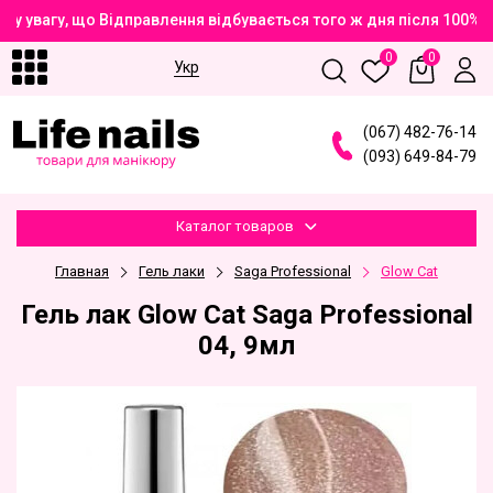
у увагу, що Відправлення відбувається того ж дня після 100% 
0
0
Укр
(
0
6
7
)
4
8
2
-7
6
-1
4
(
0
9
3
)
6
4
9
-8
4
-7
9
Каталог товаров
Главная
Гель лаки
Saga Professional
Glow Cat
Гель лак Glow Cat Saga Professional
04, 9мл