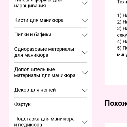
Техн
наращивания
1) Н
Кисти для маникюра
2) Н
3) Н
Пилки и бафики
секу
4) Н
5) П
Одноразовые материалы
мину
для маникюра
Дополнительные
материалы для маникюра
Декор для ногтей
Похож
Фартук
Подставка для маникюра
и педикюра