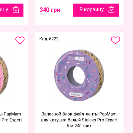
зину
340 грн
В корзину
Код: 6222
ты PapMam
Запасной блок файл-ленты PapMam
 Pro Expert
для катушки белый Staleks Pro Expert
6 м 240 грит