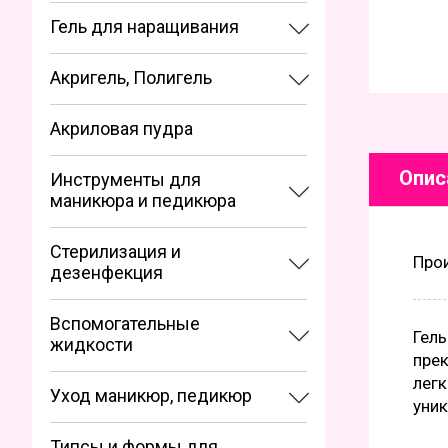
Гель для наращивания
Акригель, Полигель
Акриловая пудра
Опис
Инструменты для
маникюра и педикюра
Стерилизация и
Про
дезенфекция
Вспомогательные
Гель
жидкости
прек
легк
Уход маникюр, педикюр
уник
Типсы и формы для