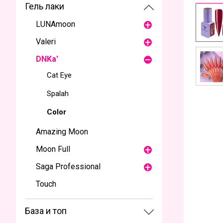
Гель лаки
LUNAmoon
Valeri
DNKa'
Cat Eye
Spalah
Color
Amazing Moon
Moon Full
Saga Professional
Touch
База и топ