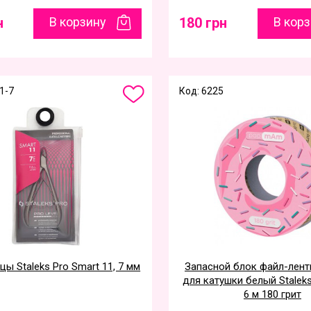
н
В корзину
180 грн
В кор
1-7
Код: 6225
ы Staleks Pro Smart 11, 7 мм
Запасной блок файл-лен
для катушки белый Staleks
6 м 180 грит