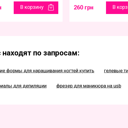
н
В корзину
260 грн
В кор
 находят по запросам:
ие формы для наращивания ногтей купить
гелевые т
риалы для депиляции
фрезер для маникюра на usb