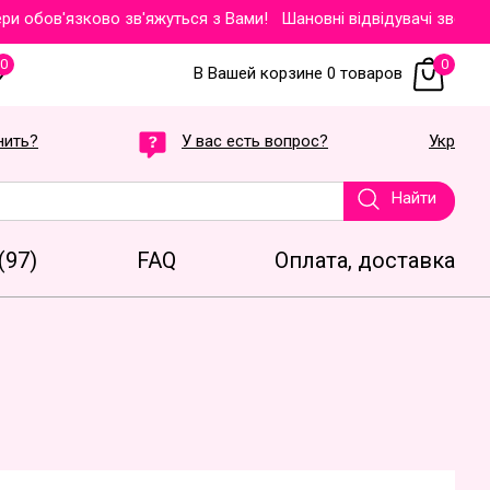
бов'язково зв'яжуться з Вами!
Шановні відвідувачі звертаємо 
0
0
В Вашей корзине 0 товаров
нить?
У вас есть вопрос?
Укр
Найти
(97)
FAQ
Оплата, доставка