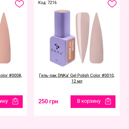
Код: 7216
olor #0008,
Гель-лак DNKa’ Gel Polish Color #0010,
12 мл
зину
250 грн
В корзину