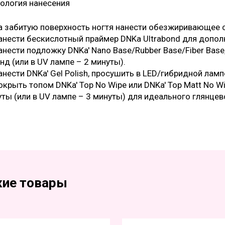
ология нанесения
а забитую поверхность ногтя нанести обезжиривающее 
анести бескислотный праймер DNKa Ultrabond для допол
анести подложку DNKa' Nano Base/Rubber Base/Fiber Bas
нд (или в UV лампе – 2 минуты).
анести DNKa' Gel Polish, просушить в LED/гибридной ламп
окрыть топом DNKa' Top No Wipe или DNKa' Top Matt No W
ты (или в UV лампе – 3 минуты) для идеального глянце
ие товары