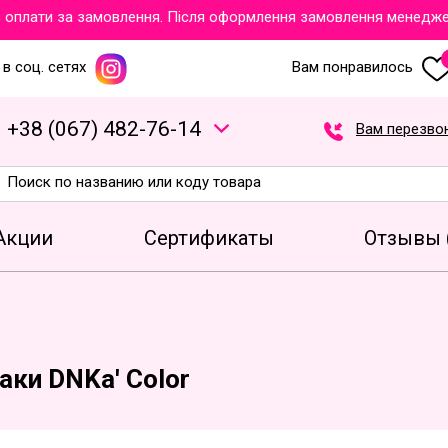
плати за замовлення. Після оформлення замовлення менеджери о
в соц. сетях
Вам понравилось
+
3
8
(
0
6
7
)
4
8
2
-7
6
-1
4
Вам перезво
Акции
Сертификаты
Отзывы 
аки DNKa' Color