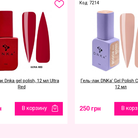
Код: 7214
к Dnka gel polish, 12 мл Ultra
Гель-лак DNKa’ Gel Polish C
Red
12 мл
н
В корзину
250 грн
В кор