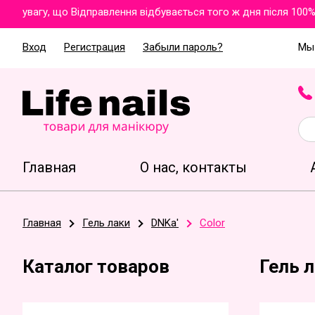
увагу, що Відправлення відбувається того ж дня після 100% о
Вход
Регистрация
Забыли пароль?
Мы 
Главная
О нас, контакты
Главная
Гель лаки
DNKa'
Color
Каталог товаров
Гель л