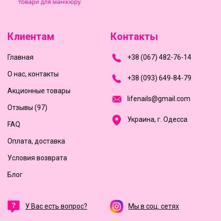
Клиентам
Контакты
Главная
+
3
8
(
0
6
7
)
4
8
2-
7
6-1
4
О нас, контакты
+
3
8 (0
9
3
) 6
4
9-8
4-7
9
Акционные товары
l
i
f
e
n
a
i
l
s
@
g
m
a
i
l
.
c
o
m
Отзывы (97)
Украина, г. Одесса
FAQ
Оплата, доставка
Условия возврата
Блог
У Вас есть вопрос?
Мы в соц. сетях