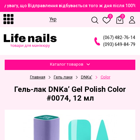
у увагу, що Відправлення відбувається того ж дня після 100% 
0
0
Укр
(
0
6
7
)
4
8
2
-7
6
-1
4
(
0
9
3
)
6
4
9
-8
4
-7
9
Каталог товаров
Главная
Гель лаки
DNKa'
Color
Гель-лак DNKa’ Gel Polish Color
#0074, 12 мл