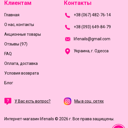
Клиентам
Контакты
Главная
+
3
8
(
0
6
7
)
4
8
2-
7
6-1
4
О нас, контакты
+
3
8 (0
9
3
) 6
4
9-8
4-7
9
Акционные товары
l
i
f
e
n
a
i
l
s
@
g
m
a
i
l
.
c
o
m
Отзывы (97)
Украина, г. Одесса
FAQ
Оплата, доставка
Условия возврата
Блог
У Вас есть вопрос?
Мы в соц. сетях
Интернет-магазин lifenails © 2026 г.
Все права защищены.