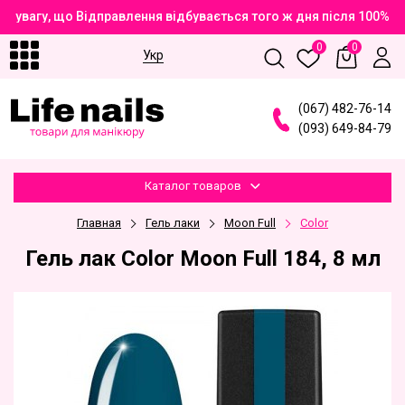
 увагу, що Відправлення відбувається того ж дня після 100% о
0
0
Укр
(
0
6
7
)
4
8
2
-7
6
-1
4
(
0
9
3
)
6
4
9
-8
4
-7
9
Каталог товаров
Главная
Гель лаки
Moon Full
Color
Гель лак Color Moon Full 184, 8 мл