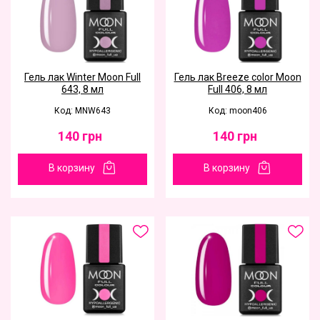
Гель лак Winter Moon Full
Гель лак Breeze color Moon
643, 8 мл
Full 406, 8 мл
Код: MNW643
Код: moon406
140
грн
140
грн
В корзину
В корзину