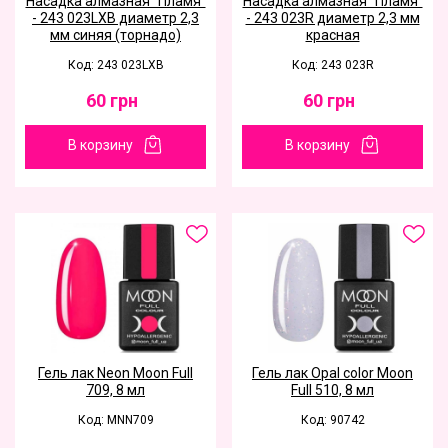
Насадка алмазная "Пламя"
Насадка алмазная "Пламя"
- 243 023LXB диаметр 2,3
- 243 023R диаметр 2,3 мм
мм синяя (торнадо)
красная
Код: 243 023LXB
Код: 243 023R
60
грн
60
грн
В корзину
В корзину
Гель лак Neon Moon Full
Гель лак Opal color Moon
709, 8 мл
Full 510, 8 мл
Код: MNN709
Код: 90742