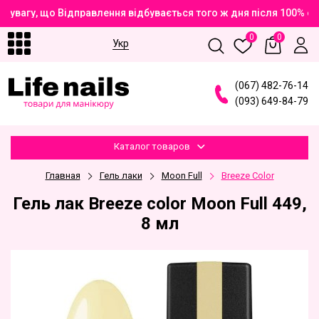
увагу, що Відправлення відбувається того ж дня після 100% оп
0
0
Укр
(
0
6
7
)
4
8
2
-7
6
-1
4
(
0
9
3
)
6
4
9
-8
4
-7
9
Каталог товаров
Главная
Гель лаки
Moon Full
Breeze Color
Гель лак Breeze color Moon Full 449,
8 мл