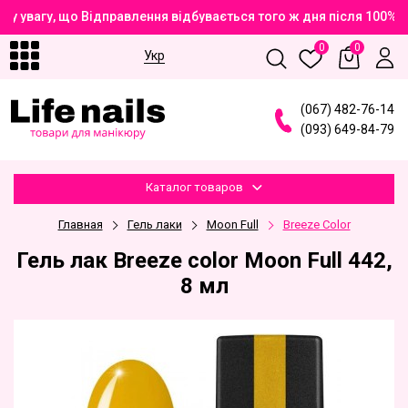
у увагу, що Відправлення відбувається того ж дня після 100% 
0
0
Укр
(
0
6
7
)
4
8
2
-7
6
-1
4
(
0
9
3
)
6
4
9
-8
4
-7
9
Каталог товаров
Главная
Гель лаки
Moon Full
Breeze Color
Гель лак Breeze color Moon Full 442,
8 мл