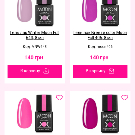
Гель лак Winter Moon Full
Гель лак Breeze color Moon
643, 8 мл
Full 406, 8 мл
Код: MNW643
Код: moon406
140
грн
140
грн
В корзину
В корзину