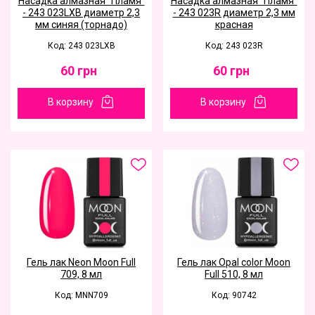
Насадка алмазная "Пламя"
Насадка алмазная "Пламя"
- 243 023LXB диаметр 2,3
- 243 023R диаметр 2,3 мм
мм синяя (торнадо)
красная
Код: 243 023LXB
Код: 243 023R
60
грн
60
грн
В корзину
В корзину
Гель лак Neon Moon Full
Гель лак Opal color Moon
709, 8 мл
Full 510, 8 мл
Код: MNN709
Код: 90742