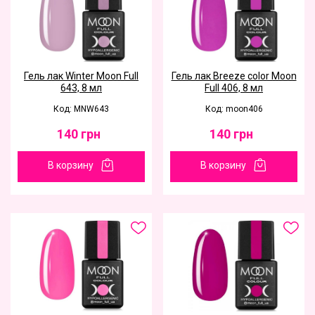
Гель лак Winter Moon Full
Гель лак Breeze color Moon
643, 8 мл
Full 406, 8 мл
Код: MNW643
Код: moon406
140
грн
140
грн
В корзину
В корзину