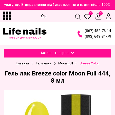
увагу, що Відправлення відбувається того ж дня після 100% оп
0
0
Укр
(
0
6
7
)
4
8
2
-7
6
-1
4
(
0
9
3
)
6
4
9
-8
4
-7
9
Каталог товаров
Главная
Гель лаки
Moon Full
Breeze Color
Гель лак Breeze color Moon Full 444,
8 мл