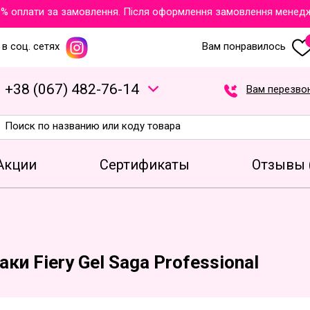
 оплати за замовлення. Після оформлення замовлення менеджери
в соц. сетях
Вам понравилось
+
3
8
(
0
6
7
)
4
8
2
-7
6
-1
4
Вам перезво
Акции
Сертификаты
Отзывы 
аки Fiery Gel Saga Professional