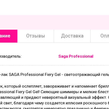
ание
Отзывы
Доставка
Опл
изводитель:
Saga Professional
-лак SAGA Professional Fiery Gel - светоотражающий ге
к, который ослепляет, завораживает и напоминает брил
essional Fiery Gel Gel! Сияющие шиммеры и мелкие блес
тавляющей и придают невероятный визуальный эффект. 
й свет, благодаря чему создается иллюзия роскошного б
астекаются, смотрятся невероятно празднично и феерич