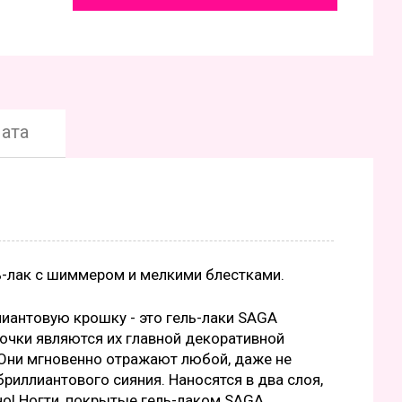
ата
ль-лак с шиммером и мелкими блестками.
лиантовую крошку - это гель-лаки SAGA
точки являются их главной декоративной
Они мгновенно отражают любой, даже не
риллиантового сияния. Наносятся в два слоя,
но! Ногти, покрытые гель-лаком SAGA