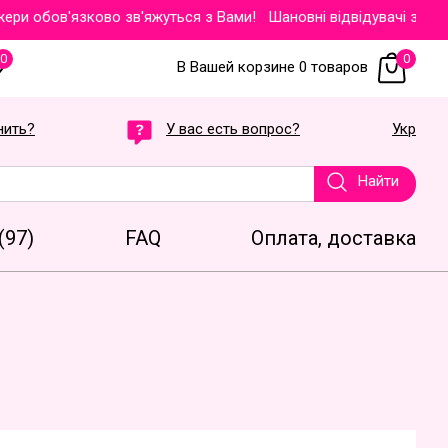
 обов'язково зв'яжуться з Вами!
Шановні відвідувачі звертаєм
0
0
В Вашей корзине 0 товаров
нить?
У вас есть вопрос?
Укр
Найти
(97)
FAQ
Оплата, доставка