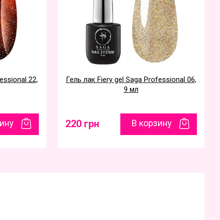
essional 22,
Гель лак Fiery gel Saga Professional 06,
9 мл
зину
220 грн
В корзину