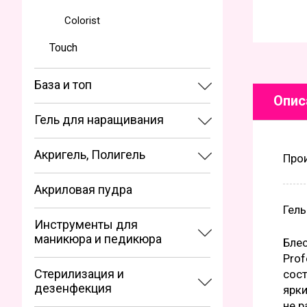
Сolorist
Touch
База и топ
Опис
Гель для наращивания
Акригель, Полигель
Про
Акриловая пудра
Гель
Инструменты для
маникюра и педикюра
Блес
Prof
Стерилизация и
сос
дезенфекция
ярки
не р