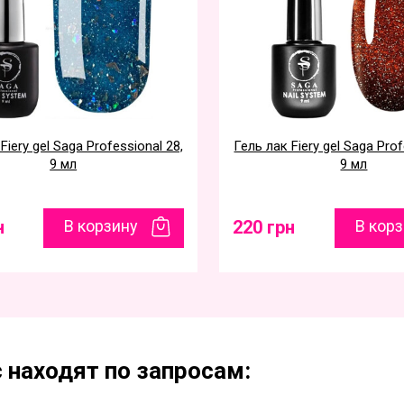
Fiery gel Saga Professional 28,
Гель лак Fiery gel Saga Prof
9 мл
9 мл
н
В корзину
220 грн
В кор
 находят по запросам: