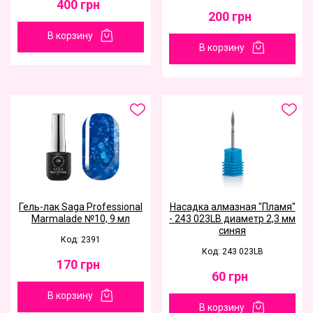
400
грн
200
грн
В корзину
В корзину
Гель-лак Saga Professional
Насадка алмазная "Пламя"
Marmalade №10, 9 мл
- 243 023LB диаметр 2,3 мм
синяя
Код: 2391
Код: 243 023LB
170
грн
60
грн
В корзину
В корзину