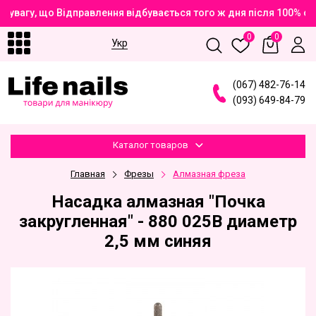
увагу, що Відправлення відбувається того ж дня після 100% оп
0
0
Укр
(
0
6
7
)
4
8
2
-7
6
-1
4
(
0
9
3
)
6
4
9
-8
4
-7
9
Каталог товаров
Главная
Фрезы
Алмазная фреза
Насадка алмазная "Почка
закругленная" - 880 025В диаметр
2,5 мм синяя