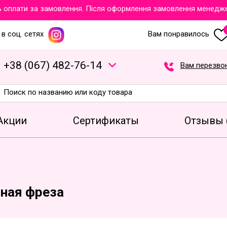
плати за замовлення. Після оформлення замовлення менеджери 
в соц. сетях
Вам понравилось
+
3
8
(
0
6
7
)
4
8
2
-7
6
-1
4
Вам перезво
Акции
Сертификаты
Отзывы 
ная фреза