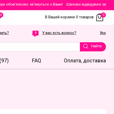
обов'язково зв'яжуться з Вами!
Шановні відвідувачі звертаємо 
0
0
В Вашей корзине 0 товаров
нить?
У вас есть вопрос?
Укр
Найти
(97)
FAQ
Оплата, доставка