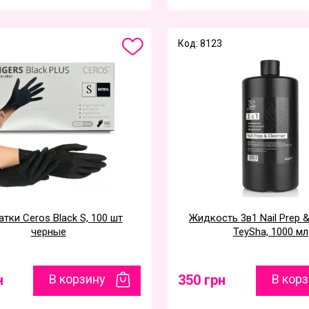
Код: 8123
тки Ceros Black S, 100 шт
Жидкость 3в1 Nail Prep &
черные
TeySha, 1000 мл
н
В корзину
350 грн
В кор