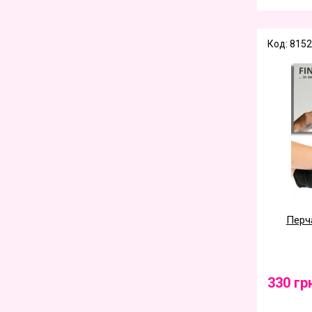
Код: 8152
Перча
330 гр