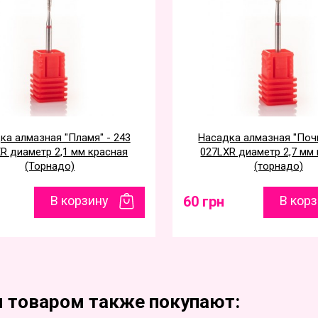
ка алмазная "Пламя" - 243
Насадка алмазная "Почк
R диаметр 2,1 мм красная
027LXR диаметр 2,7 мм
(Торнадо)
(торнадо)
В корзину
60 грн
В кор
м товаром также покупают: