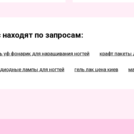
 находят по запросам:
ь уф фонарик для наращивания ногтей
крафт пакеты 
одиодные лампы для ногтей
гель лак цена киев
ма