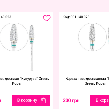
140 023
Код: 001 140 023
ердосплав "Кукуруза" Green,
Фреза твердосплавная "
Корея
Green, Корея
н
В корзину
300 грн
В кор