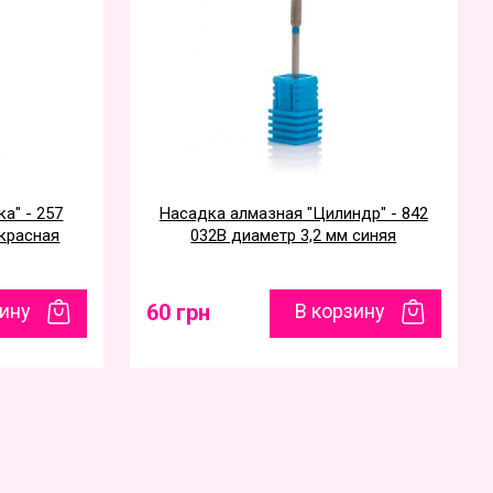
а" - 257
Насадка алмазная "Цилиндр" - 842
 красная
032B диаметр 3,2 мм синяя
зину
60 грн
В корзину