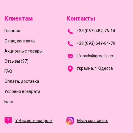
Клиентам
Контакты
Главная
+
3
8
(
0
6
7
)
4
8
2-
7
6-1
4
О нас, контакты
+
3
8 (0
9
3
) 6
4
9-8
4-7
9
Акционные товары
l
i
f
e
n
a
i
l
s
@
g
m
a
i
l
.
c
o
m
Отзывы (97)
Украина, г. Одесса
FAQ
Оплата, доставка
Условия возврата
Блог
У Вас есть вопрос?
Мы в соц. сетях