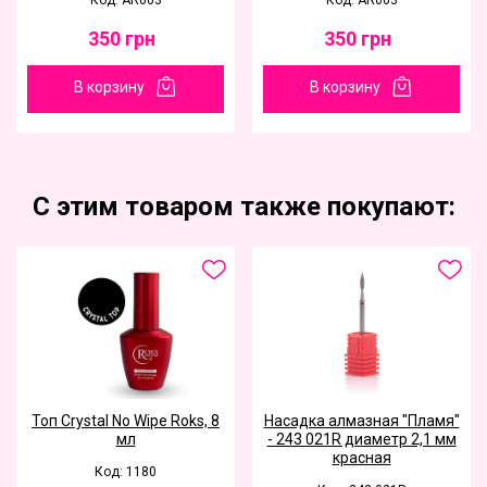
Код: AR003
Код: AR003
350
грн
350
грн
В корзину
В корзину
С этим товаром также покупают:
Топ Crystal No Wipe Roks, 8
Насадка алмазная "Пламя"
мл
- 243 021R диаметр 2,1 мм
красная
Код: 1180