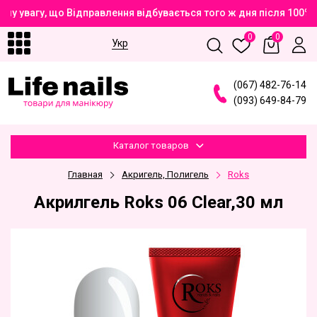
у увагу, що Відправлення відбувається того ж дня після 100% 
0
0
Укр
(
0
6
7
)
4
8
2
-7
6
-1
4
(
0
9
3
)
6
4
9
-8
4
-7
9
Каталог товаров
Главная
Акригель, Полигель
Roks
Акрилгель Roks 06 Clear,30 мл