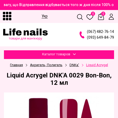
вагу, що Відправлення відбувається того ж дня після 100% опл
0
0
Укр
(
0
6
7
)
4
8
2
-7
6
-1
4
(
0
9
3
)
6
4
9
-8
4
-7
9
Каталог товаров
Главная
Акригель, Полигель
DNKa'
Liquid Acrygel
Liquid Acrygel DNK'A 0029 Bon-Bon,
12 мл