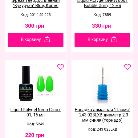
Фреза твердосплавная
Liquid Acrygel DNK'A 0001
"Кукуруза" Blue, Корея
Bubble Gum, 12 мл
Код: 001 140 023
Код: 7859
300
грн
330
грн
В корзину
В корзину
Liquid Polygel Neon Crooz
Насадка алмазная "Пламя"
01, 15 мл
- 243 023LXB диаметр 2,3
мм синяя (торнадо)
Код: 5249
Код: 243 023LXB
220
грн